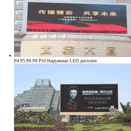
Р4 Р5 Р6 P8 Р10 Наружные LED дисплеи