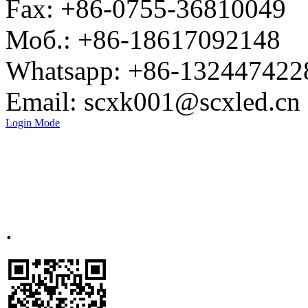
Fax: +86-0755-36810049
Моб.: +86-18617092148
Whatsapp: +86-132447422
Email: scxk001@scxled.cn
Login Mode
.