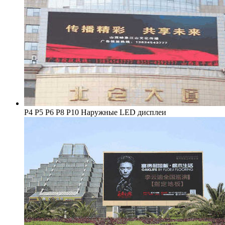
Р4 Р5 Р6 P8 Р10 Наружные LED дисплеи