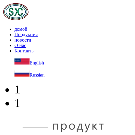
домой
Продукция
новости
О нас
Контакты
English
Russian
1
1